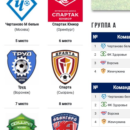
Чертаново М белые
Спартак Юниор
ГРУППА A
(Москва)
(Оренбург)
№
Кома
5 место
6 место
Чертаново бел
1
ФК Здоровье
2
Ворсма
3
Жемчужина
4
№
Команд
Труд
Спарта
(Воронеж)
(Сызрань)
Чертаново бе
1
7 место
8 место
ФК Здоровье
2
Ворсма
3
Жемчужина
4