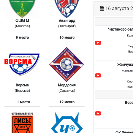
16 августа 
ФШМ М
Авангард
(Москва)
(Таганрог)
Чертаново бе
Кал
9 место
10 место
Сыр
Ва
Жемчуж
Мамасах
Сер
Ворсма
Мордовия
Кол
(Ворсма)
(Саранск)
11 место
12 место
Вор
ФК Здоро