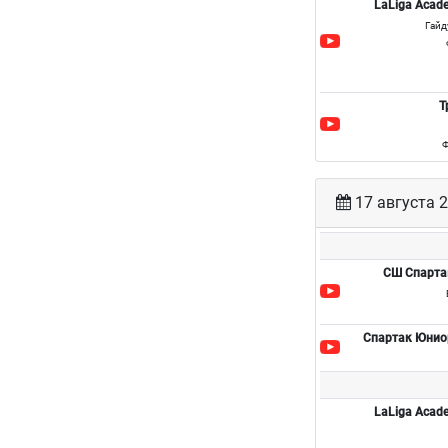
LaLiga Aca
Гайд
Т
Ф
17 августа 2
СШ Спарта
Спартак Юнио
LaLiga Aca