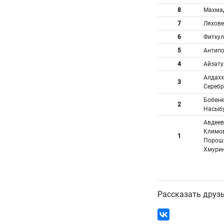
8
Махма
7
Ляхове
6
Фиткул
5
Антипо
4
Айзату
Алдахх
3
Серебр
Бобенк
2
Насыбу
Авдеев
Климов
1
Пороши
Хмурин
Рассказать друз