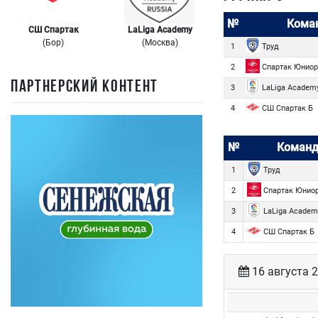
№
Кома
СШ Спартак
LaLiga Academy
(Бор)
(Москва)
Труд
1
Спартак Юниор
2
ПАРТНЕРСКИЙ КОНТЕНТ
LaLiga Academ
3
СШ Спартак Б
4
№
Команд
Труд
1
Спартак Юнио
2
LaLiga Academ
3
СШ Спартак Б
4
16 августа 