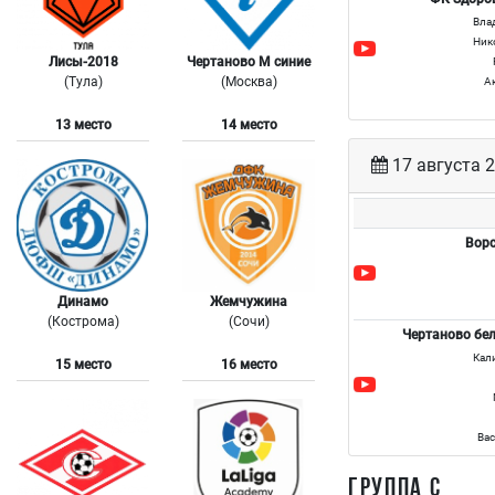
Вла
Ник
Лисы-2018
Чертаново М синие
(Тула)
(Москва)
А
13 место
14 место
17 августа 2
Вор
Динамо
Жемчужина
(Кострома)
(Сочи)
Чертаново бе
Кал
15 место
16 место
Ва
ГРУППА С