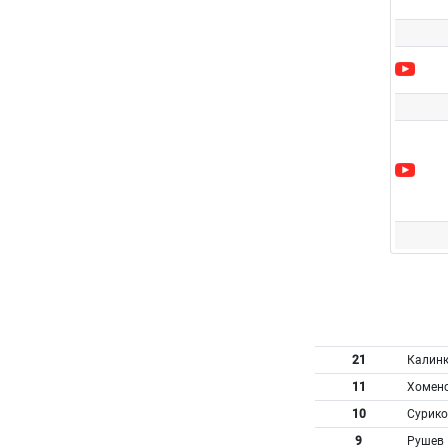
21
Калин
11
Хомен
10
Сурико
9
Рушев