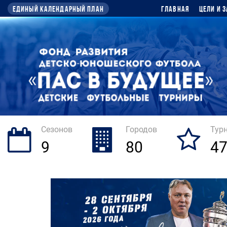
Единый календарный план
Главная
Цели и 
Сезонов
Городов
Тур
9
80
4