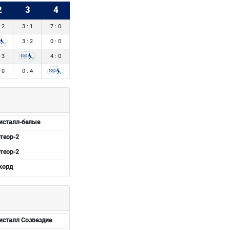
2
3
4
: 2
3 : 1
7 : 0
3 : 2
0 : 0
: 3
4 : 0
: 0
0 : 4
исталл-белые
теор-2
теор-2
корд
сталл Созвездие