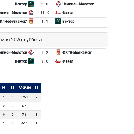
2 : 0
Вектор
Чемпион-Молотов
11 : 0
мпион-Молотов
Факел
4 : 1
К "Нефеткамск"
Вектор
 мая 2026, суббота
1 : 2
мпион-Молотов
ФК "Нефеткамск"
3 : 0
Вектор
Факел
Н
П
Мячи
О
1
0
12-3
7
2
0
5-4
5
0
2
7-6
3
1
2
0-11
1