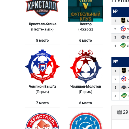
ГРУПП
№
М
1
Кристалл-белые
Вектор
Ч
(Нефтекамск)
(Ижевск)
2
К
3
5 место
6 место
Л
4
№
М
1
Ч
2
Чемпион ВышГа
Чемпион-Молотов
К
3
(Пермь)
(Пермь)
Л
4
7 место
8 место
29 