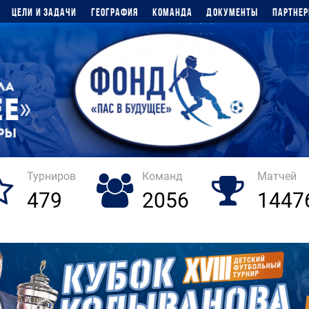
Цели и задачи
География
Команда
Документы
Партне
Турниров
Команд
Матчей
479
2056
1447