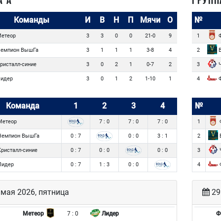
А А
ГРУПП
Команды
И
В
Н
П
Мячи
О
№
етеор
Ф
3
3
0
0
21-0
9
1
емпион ВышГа
В
3
1
1
1
3-8
4
2
ристалл-синие
Ч
3
0
2
1
0-7
2
3
идер
Ф
3
0
1
2
1-10
1
4
Команда
1
2
3
4
№
етеор
7 : 0
7 : 0
7 : 0
1
емпион ВышГа
0 : 7
0 : 0
3 : 1
2
ристалл-синие
0 : 7
0 : 0
0 : 0
3
идер
0 : 7
1 : 3
0 : 0
4
мая 2026, пятница
29
7 : 0
Метеор
Лидер
Ф