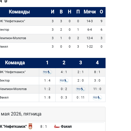
А Б
Команды
И
В
Н
П
Мячи
О
К "Нефеткамск"
3
3
0
0
14-3
9
ектор
3
2
0
1
6-4
6
емпион-Молотов
3
1
0
2
12-4
3
акел
3
0
0
3
1-22
0
Команда
1
2
3
4
ФК "Нефеткамск"
4 : 1
2 : 1
8 : 1
Вектор
1 : 4
2 : 0
3 : 0
Чемпион-Молотов
1 : 2
0 : 2
11 : 0
Факел
1 : 8
0 : 3
0 : 11
 мая 2026, пятница
8 : 1
К "Нефеткамск"
Факел