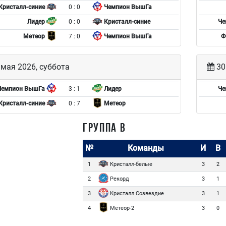
0 : 0
Кристалл-синие
Чемпион ВышГа
0 : 0
Лидер
Кристалл-синие
Че
7 : 0
Метеор
Чемпион ВышГа
Ф
мая 2026, суббота
30
3 : 1
Чемпион ВышГа
Лидер
Че
0 : 7
Кристалл-синие
Метеор
ГРУППА В
№
Команды
И
В
Кристалл-белые
1
3
2
Рекорд
2
3
1
Кристалл Созвездие
3
3
1
Метеор-2
4
3
0