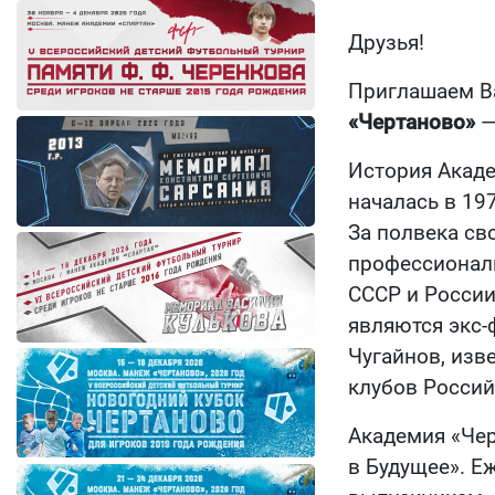
Друзья!
Приглашаем Ва
«Чертаново»
—
История Акаде
началась в 19
За полвека св
профессиональ
СССР и Росси
являются экс-
Чугайнов, изв
клубов Россий
Академия «Чер
в Будущее». Е