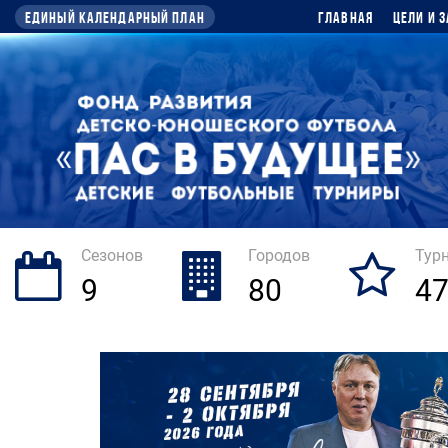
Единый календарный план
Главная
Цели и 
Сезонов
Городов
Тур
9
80
4