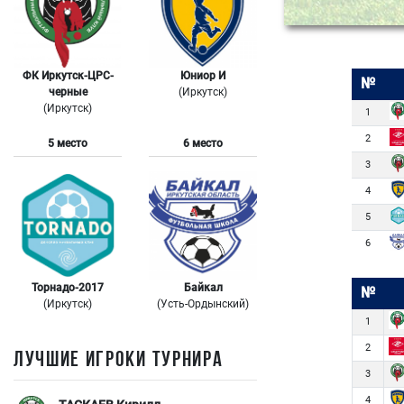
ФК Иркутск-ЦРС-
Юниор И
№
черные
(Иркутск)
(Иркутск)
1
2
5 место
6 место
3
4
5
6
Торнадо-2017
Байкал
№
(Иркутск)
(Усть-Ордынский)
1
2
ЛУЧШИЕ ИГРОКИ ТУРНИРА
3
4