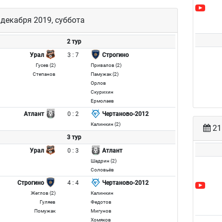
декабря 2019, суббота
2 тур
3 : 7
Урал
Строгино
Гусев (2)
Привалов (2)
Степанов
Памужак (2)
Орлов
Скурихин
Ермолаев
0 : 2
Атлант
Чертаново-2012
Калинкин (2)
21
3 тур
0 : 3
Урал
Атлант
Шадрин (2)
Соловьёв
4 : 4
Строгино
Чертаново-2012
Жеглов (2)
Калинкин
Гуляев
Федотов
Помужак
Мигунов
Хомяков