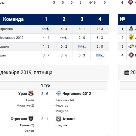
рал
М
3
0
0
3
6-16
0
4
Команда
1
2
3
4
№
трогино
4 : 4
3 : 1
7 : 3
1
ертаново-2012
4 : 4
2 : 0
6 : 3
2
тлант
1 : 3
0 : 2
3 : 0
3
рал
3 : 7
3 : 6
0 : 3
4
декабря 2019, пятница
20
1 тур
3 : 6
Урал
Чертаново-2012
Гусев
Калинкин (4)
Миланич (2)
Федотов
Мигунов
3 : 1
Строгино
Атлант
Гуляев (2)
Шадрин
Орлов