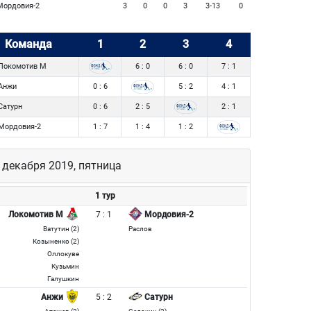
ордовия-2
3
0
0
3
3-13
0
Команда
1
2
3
4
Локомотив М
6 : 0
6 : 0
7 : 1
Анжи
0 : 6
5 : 2
4 : 1
Сатурн
0 : 6
2 : 5
2 : 1
Мордовия-2
1 : 7
1 : 4
1 : 2
 декабря 2019, пятница
1 тур
7 : 1
Локомотив М
Мордовия-2
Ватутин (2)
Раслов
Козыненко (2)
Оллокуве
Кузьмин
Галушкин
5 : 2
Анжи
Сатурн