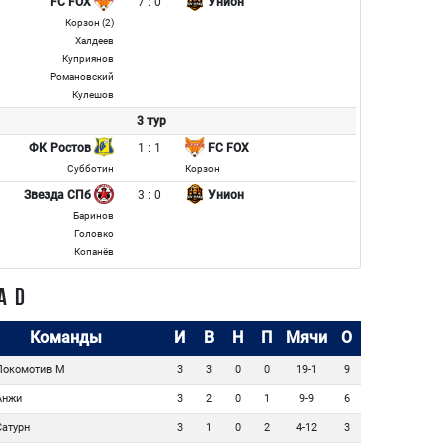
7 : 0
FC FOX
Унион
Корзон (2)
Халдеев
Куприянов
Романовский
Кулешов
3 тур
1 : 1
ФК Ростов
FC FOX
Субботин
Корзон
3 : 0
Звезда СПб
Унион
Баринов
Головко
Копанёв
А D
Команды
И
В
Н
П
Мячи
О
окомотив М
3
3
0
0
19-1
9
нжи
3
2
0
1
9-9
6
атурн
3
1
0
2
4-12
3