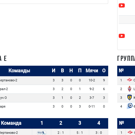
А E
ГРУПП
Команды
И
В
Н
П
Мячи
О
№
ертаново-2
С
3
3
0
0
10-2
9
1
рал-2
Ц
3
2
0
1
9-2
6
2
уч О
Ю
3
1
0
2
3-7
3
3
аря
Ф
3
0
0
3
0-11
0
4
Команда
1
2
3
4
№
ертаново-2
2 : 1
5 : 1
3 : 0
1