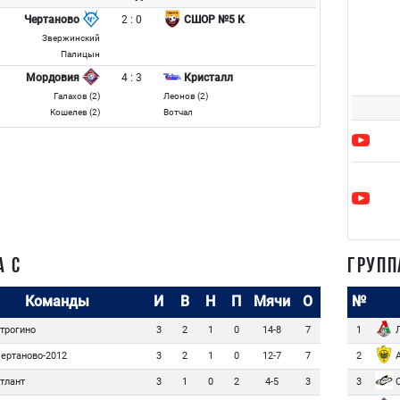
2 : 0
Чертаново
СШОР №5 К
Звержинский
Палицын
4 : 3
Мордовия
Кристалл
Галахов (2)
Леонов (2)
Кошелев (2)
Вотчал
А C
ГРУПП
Команды
И
В
Н
П
Мячи
О
№
трогино
Л
3
2
1
0
14-8
7
1
ертаново-2012
А
3
2
1
0
12-7
7
2
тлант
С
3
1
0
2
4-5
3
3