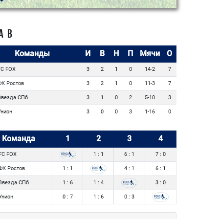
А B
Команды
И
В
Н
П
Мячи
О
C FOX
3
2
1
0
14-2
7
К Ростов
3
2
1
0
11-3
7
везда СПб
3
1
0
2
5-10
3
нион
3
0
0
3
1-16
0
Команда
1
2
3
4
FC FOX
1 : 1
6 : 1
7 : 0
ФК Ростов
1 : 1
4 : 1
6 : 1
Звезда СПб
1 : 6
1 : 4
3 : 0
Унион
0 : 7
1 : 6
0 : 3