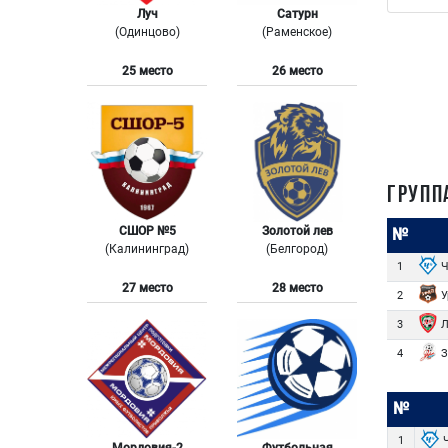
Луч
Сатурн
(Одинцово)
(Раменское)
25 место
26 место
ГРУПП
СШОР №5
Золотой лев
№
(Калининград)
(Белгород)
Ч
1
27 место
28 место
У
2
Л
3
З
4
№
Ч
1
Мордовия-2
Футбольная