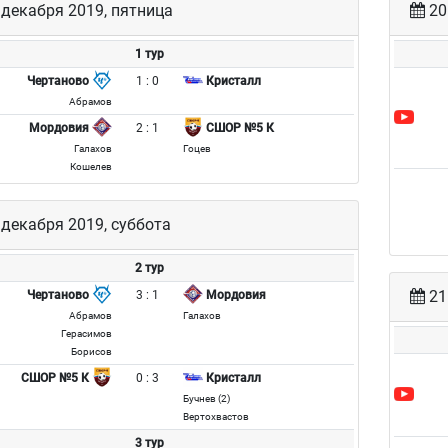
декабря 2019, пятница
20
1 тур
1 : 0
Чертаново
Кристалл
Абрамов
2 : 1
Мордовия
СШОР №5 К
Галахов
Гоцев
Кошелев
декабря 2019, суббота
2 тур
21
3 : 1
Чертаново
Мордовия
Абрамов
Галахов
Герасимов
Борисов
0 : 3
СШОР №5 К
Кристалл
Бучнев (2)
Вертохвастов
3 тур