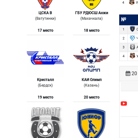
У
4
ЦСКА В
ГБУ РДЮСШ Анжи
(Ватутинки)
(Махачкала)
№
С
1
17 место
18 место
Ч
2
А
3
У
4
20 
Кристалл
КАИ Олимп
(Бердск)
(Казань)
19 место
20 место