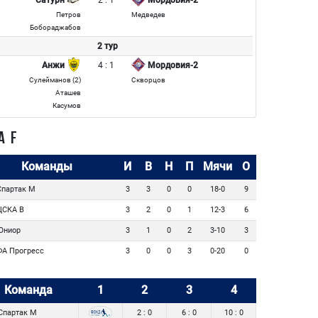
Петров
Медведев
Бобораджабов
2 тур
4 : 1
Анжи
Мордовия-2
Сулейманов (2)
Скворцов
Аташев
Касумов
А F
Команды
И
В
Н
П
Мячи
О
партак М
3
3
0
0
18-0
9
СКА В
3
2
0
1
12-3
6
ниор
3
1
0
2
3-10
3
А Прогресс
3
0
0
3
0-20
0
Команда
1
2
3
4
Спартак М
2 : 0
6 : 0
10 : 0