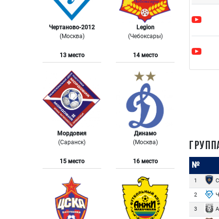
Чертаново-2012
Legion
(Москва)
(Чебоксары)
13 место
14 место
Мордовия
Динамо
(Саранск)
(Москва)
ГРУПП
15 место
16 место
№
С
1
Ч
2
А
3