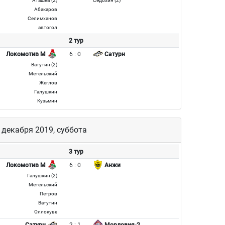
Аташев (2)
Седохин (2)
Абакаров
Селимханов
автогол
2 тур
6 : 0
Локомотив М
Сатурн
Ватутин (2)
Метельский
Жеглов
Галушкин
Кузьмин
 декабря 2019, суббота
3 тур
6 : 0
Локомотив М
Анжи
Галушкин (2)
Метельский
Петров
Ватутин
Оллокуве
2 : 1
Сатурн
Мордовия-2