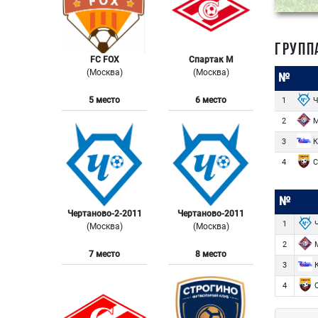
ГРУПП
FC FOX
Спартак М
(Москва)
(Москва)
№
5 место
6 место
Ч
1
М
2
К
3
С
4
№
Чертаново-2-2011
Чертаново-2011
Ч
1
(Москва)
(Москва)
М
2
7 место
8 место
К
3
С
4