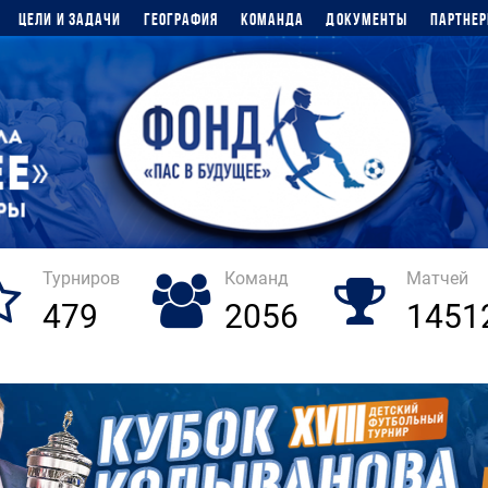
Цели и задачи
География
Команда
Документы
Партне
Турниров
Команд
Матчей
479
2056
1451