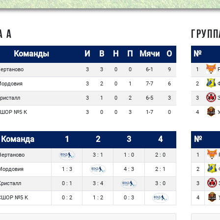
А А
ГРУПП
Команды
И
В
Н
П
Мячи
О
№
ертаново
F
3
3
0
0
6-1
9
1
ордовия
Ф
3
2
0
1
7-7
6
2
ристалл
З
3
1
0
2
6-5
3
3
ШОР №5 К
У
3
0
0
3
1-7
0
4
Команда
1
2
3
4
№
ертаново
3 : 1
1 : 0
2 : 0
1
ордовия
1 : 3
4 : 3
2 : 1
2
ристалл
0 : 1
3 : 4
3 : 0
3
ШОР №5 К
0 : 2
1 : 2
0 : 3
4