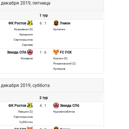
 декабря 2019, пятница
1 тур
6 : 1
ФК Ростов
Унион
Козьменко (3)
Кулюкин
Калашник
Серпокрылов
Сергеев
1 : 6
Звезда СПб
FC FOX
Комаров
Корзон (3)
Романовский (2)
Кулешов
 декабря 2019, суббота
2 тур
4 : 1
ФК Ростов
Звезда СПб
Левшин (2)
Нурмагомбетов
Серпокрылов
Субботин